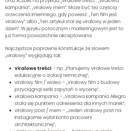
oraz liczbie, na przykład „viralowe treści”, „viralowa
kampania”, „viralowy mem”. Może być też częścią
orzeczenia imiennego, gdy powiesz: „Ten film jest
viralowy” albo „Ten artykuł stał się viralowy w jeden
dzień”. W języku potocznym i marketingowym jest to
już forma powszechnie akceptowana.
Najczęstsze poprawne konstrukcje ze słowem
„viralowy” wyglądają tak:
viralowe treści
– np. „Planujemy viralowe treści
edukacyjne o izolacji termicznej”,
viralowy film / wideo – „Viralowy film z budowy
przyciągnął setki zapytań o wycenę”,
viralowa kampania – „Viralowa kampania Allegro
stała się punktem odniesienia dla innych marek”,
viralowy post / mem – „Jeden viralowy post na
Instagramie wybił konto pracowni
architektonicznej”,