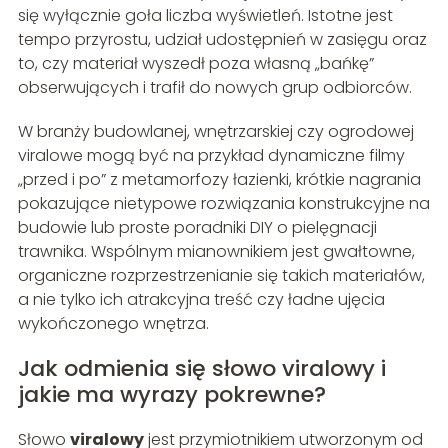
się wyłącznie goła liczba wyświetleń. Istotne jest
tempo przyrostu, udział udostępnień w zasięgu oraz
to, czy materiał wyszedł poza własną „bańkę”
obserwujących i trafił do nowych grup odbiorców.
W branży budowlanej, wnętrzarskiej czy ogrodowej
viralowe mogą być na przykład dynamiczne filmy
„przed i po” z metamorfozy łazienki, krótkie nagrania
pokazujące nietypowe rozwiązania konstrukcyjne na
budowie lub proste poradniki DIY o pielęgnacji
trawnika. Wspólnym mianownikiem jest gwałtowne,
organiczne rozprzestrzenianie się takich materiałów,
a nie tylko ich atrakcyjna treść czy ładne ujęcia
wykończonego wnętrza.
Jak odmienia się słowo viralowy i
jakie ma wyrazy pokrewne?
Słowo
viralowy
jest przymiotnikiem utworzonym od