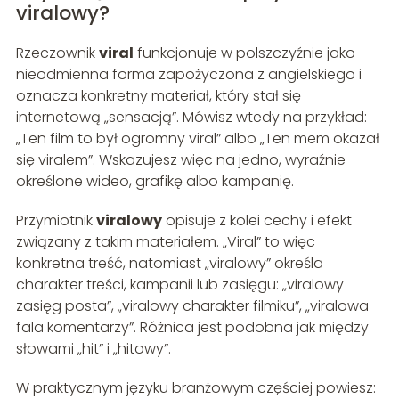
viralowy?
Rzeczownik
viral
funkcjonuje w polszczyźnie jako
nieodmienna forma zapożyczona z angielskiego i
oznacza konkretny materiał, który stał się
internetową „sensacją”. Mówisz wtedy na przykład:
„Ten film to był ogromny viral” albo „Ten mem okazał
się viralem”. Wskazujesz więc na jedno, wyraźnie
określone wideo, grafikę albo kampanię.
Przymiotnik
viralowy
opisuje z kolei cechy i efekt
związany z takim materiałem. „Viral” to więc
konkretna treść, natomiast „viralowy” określa
charakter treści, kampanii lub zasięgu: „viralowy
zasięg posta”, „viralowy charakter filmiku”, „viralowa
fala komentarzy”. Różnica jest podobna jak między
słowami „hit” i „hitowy”.
W praktycznym języku branżowym częściej powiesz: