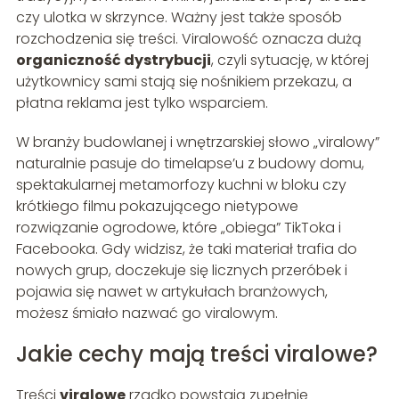
czy ulotka w skrzynce. Ważny jest także sposób
rozchodzenia się treści. Viralowość oznacza dużą
organiczność dystrybucji
, czyli sytuację, w której
użytkownicy sami stają się nośnikiem przekazu, a
płatna reklama jest tylko wsparciem.
W branży budowlanej i wnętrzarskiej słowo „viralowy”
naturalnie pasuje do timelapse’u z budowy domu,
spektakularnej metamorfozy kuchni w bloku czy
krótkiego filmu pokazującego nietypowe
rozwiązanie ogrodowe, które „obiega” TikToka i
Facebooka. Gdy widzisz, że taki materiał trafia do
nowych grup, doczekuje się licznych przeróbek i
pojawia się nawet w artykułach branżowych,
możesz śmiało nazwać go viralowym.
Jakie cechy mają treści viralowe?
Treści
viralowe
rzadko powstają zupełnie