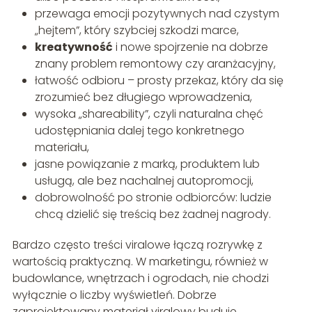
przewaga emocji pozytywnych nad czystym
„hejtem”, który szybciej szkodzi marce,
kreatywność
i nowe spojrzenie na dobrze
znany problem remontowy czy aranżacyjny,
łatwość odbioru – prosty przekaz, który da się
zrozumieć bez długiego wprowadzenia,
wysoka „shareability”, czyli naturalna chęć
udostępniania dalej tego konkretnego
materiału,
jasne powiązanie z marką, produktem lub
usługą, ale bez nachalnej autopromocji,
dobrowolność po stronie odbiorców: ludzie
chcą dzielić się treścią bez żadnej nagrody.
Bardzo często treści viralowe łączą rozrywkę z
wartością praktyczną. W marketingu, również w
budowlance, wnętrzach i ogrodach, nie chodzi
wyłącznie o liczby wyświetleń. Dobrze
zaprojektowany materiał viralowy buduje