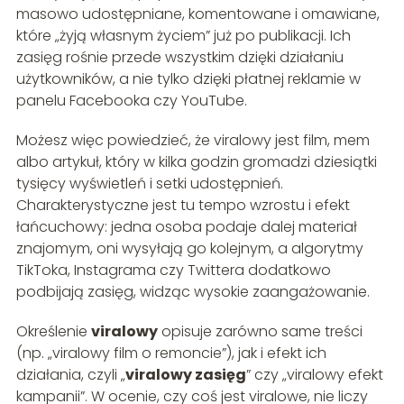
masowo udostępniane, komentowane i omawiane,
które „żyją własnym życiem” już po publikacji. Ich
zasięg rośnie przede wszystkim dzięki działaniu
użytkowników, a nie tylko dzięki płatnej reklamie w
panelu Facebooka czy YouTube.
Możesz więc powiedzieć, że viralowy jest film, mem
albo artykuł, który w kilka godzin gromadzi dziesiątki
tysięcy wyświetleń i setki udostępnień.
Charakterystyczne jest tu tempo wzrostu i efekt
łańcuchowy: jedna osoba podaje dalej materiał
znajomym, oni wysyłają go kolejnym, a algorytmy
TikToka, Instagrama czy Twittera dodatkowo
podbijają zasięg, widząc wysokie zaangażowanie.
Określenie
viralowy
opisuje zarówno same treści
(np. „viralowy film o remoncie”), jak i efekt ich
działania, czyli „
viralowy zasięg
” czy „viralowy efekt
kampanii”. W ocenie, czy coś jest viralowe, nie liczy