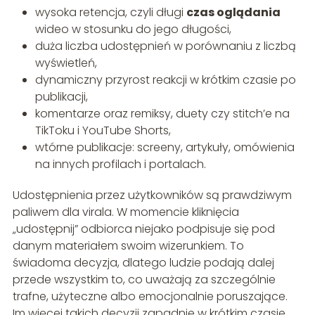
wysoka retencja, czyli długi
czas oglądania
wideo w stosunku do jego długości,
duża liczba udostępnień w porównaniu z liczbą
wyświetleń,
dynamiczny przyrost reakcji w krótkim czasie po
publikacji,
komentarze oraz remiksy, duety czy stitch’e na
TikToku i YouTube Shorts,
wtórne publikacje: screeny, artykuły, omówienia
na innych profilach i portalach.
Udostępnienia przez użytkowników są prawdziwym
paliwem dla virala. W momencie kliknięcia
„udostępnij” odbiorca niejako podpisuje się pod
danym materiałem swoim wizerunkiem. To
świadoma decyzja, dlatego ludzie podają dalej
przede wszystkim to, co uważają za szczególnie
trafne, użyteczne albo emocjonalnie poruszające.
Im więcej takich decyzji zapadnie w krótkim czasie,