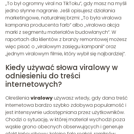
„To był ogromny viral na TikToku”, gdy masz na myśli
jedno słynne nagranie. Jeśli opisujesz działania
marketingowe, naturalniej brzmi: „To była viralowa
kampania producenta farb” albo „viralowa akcja
marki z segmentu materiałów budowlanych”. W
raportach dla klientów z branży remontowej możesz
więc pisać o „viralowym zasięgu kampanii” oraz
„jednym viralowym filmie, który wybił się najbardziej”.
Kiedy używać słowa viralowy w
odniesieniu do treści
internetowych?
Określenia
viralowy
używasz wtedy, gdy dana treść
internetowa bardzo szybko zdobywa popularność i
jest intensywnie udostępniana przez użytkowników.
Chodzi o sytuację, w której materiał wychodzi poza
wąskie grono obecnych obserwujących i generuje
efekt łańcuchowy: kolejne fale reakcji, remiksów,