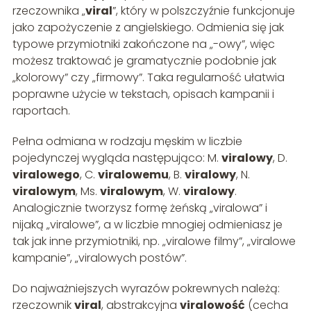
rzeczownika „
viral
”, który w polszczyźnie funkcjonuje
jako zapożyczenie z angielskiego. Odmienia się jak
typowe przymiotniki zakończone na „-owy”, więc
możesz traktować je gramatycznie podobnie jak
„kolorowy” czy „firmowy”. Taka regularność ułatwia
poprawne użycie w tekstach, opisach kampanii i
raportach.
Pełna odmiana w rodzaju męskim w liczbie
pojedynczej wygląda następująco: M.
viralowy
, D.
viralowego
, C.
viralowemu
, B.
viralowy
, N.
viralowym
, Ms.
viralowym
, W.
viralowy
.
Analogicznie tworzysz formę żeńską „viralowa” i
nijaką „viralowe”, a w liczbie mnogiej odmieniasz je
tak jak inne przymiotniki, np. „viralowe filmy”, „viralowe
kampanie”, „viralowych postów”.
Do najważniejszych wyrazów pokrewnych należą:
rzeczownik
viral
, abstrakcyjna
viralowość
(cecha