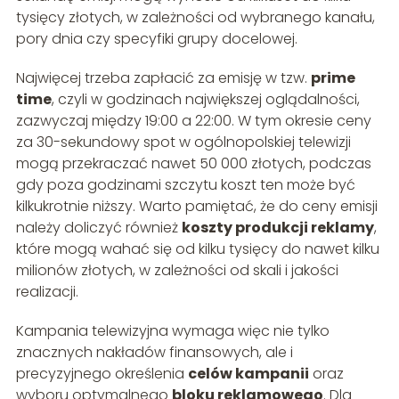
tysięcy złotych, w zależności od wybranego kanału,
pory dnia czy specyfiki grupy docelowej.
Najwięcej trzeba zapłacić za emisję w tzw.
prime
time
, czyli w godzinach największej oglądalności,
zazwyczaj między 19:00 a 22:00. W tym okresie ceny
za 30-sekundowy spot w ogólnopolskiej telewizji
mogą przekraczać nawet 50 000 złotych, podczas
gdy poza godzinami szczytu koszt ten może być
kilkukrotnie niższy. Warto pamiętać, że do ceny emisji
należy doliczyć również
koszty produkcji reklamy
,
które mogą wahać się od kilku tysięcy do nawet kilku
milionów złotych, w zależności od skali i jakości
realizacji.
Kampania telewizyjna wymaga więc nie tylko
znacznych nakładów finansowych, ale i
precyzyjnego określenia
celów kampanii
oraz
wyboru optymalnego
bloku reklamowego
. Dla