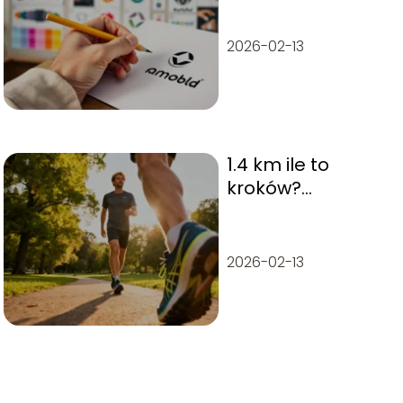
od czego zależy
jego długość?
2026-02-13
1.4 km ile to
kroków?
Przelicznik
dystansu na kroki
2026-02-13