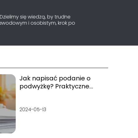
Dzielimy się wiedzą, by trudne
zawodowym i osobistym, krok po
Jak napisać podanie o
podwyżkę? Praktyczne
wskazówki i wzory
2024-05-13