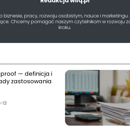
Redakcja wilq.pl
o biznesie, pracy, rozwoju osobistym, nauce i marketingu. 
pirujące. Chcemy pomagać naszym czytelnikom w rozwoju 
kroku.
 proof — definicja i
łady zastosowania
-13