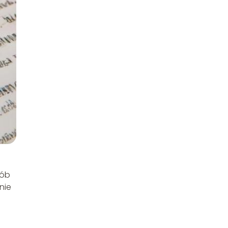
sób
nie