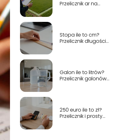
Przelicznik ar na
metry kwadratowe
Stopa ile to cm?
Przelicznik długości
krok po kroku
Galon ile to litrów?
Przelicznik galonów
na litry
250 euro ile to zł?
Przelicznik i prosty
sposób obliczeń