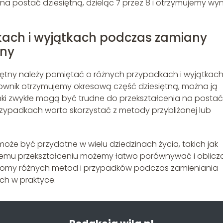
a postać dziesiętną, dzieląc 7 przez 8 i otrzymujemy wyn
kach i wyjątkach podczas zamiany
tny
ętny należy pamiętać o różnych przypadkach i wyjątkach
mianownik otrzymujemy okresową część dziesiętną, można ją
amki zwykłe mogą być trudne do przekształcenia na postać
przypadkach warto skorzystać z metody przybliżonej lub
oże być przydatne w wielu dziedzinach życia, takich jak
i temu przekształceniu możemy łatwo porównywać i oblicz
adomy różnych metod i przypadków podczas zamieniania
ich w praktyce.