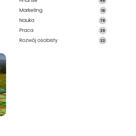
Finanse
48
Marketing
16
Nauka
78
Praca
29
Rozwój osobisty
22