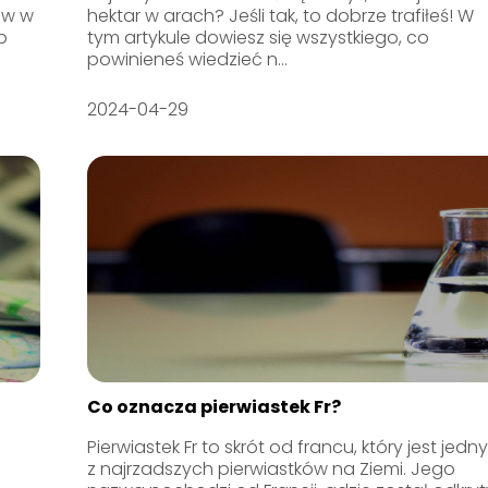
ów w
hektar w arach? Jeśli tak, to dobrze trafiłeś! W
b
tym artykule dowiesz się wszystkiego, co
powinieneś wiedzieć n...
2024-04-29
Co oznacza pierwiastek Fr?
Pierwiastek Fr to skrót od francu, który jest jed
z najrzadszych pierwiastków na Ziemi. Jego