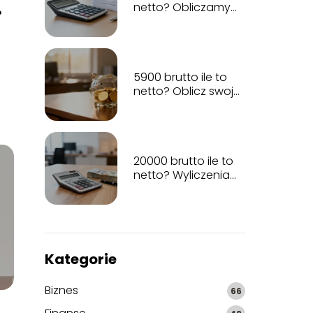
netto? Obliczamy
?
wynagrodzenie na
rękę
5900 brutto ile to
netto? Oblicz swoje
wynagrodzenie
20000 brutto ile to
netto? Wyliczenia
na umowę o pracę
Kategorie
Biznes
66