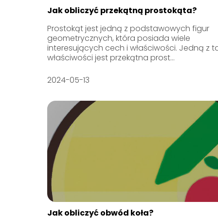
Jak obliczyć przekątną prostokąta?
Prostokąt jest jedną z podstawowych figur
geometrycznych, która posiada wiele
interesujących cech i właściwości. Jedną z t
właściwości jest przekątna prost...
2024-05-13
Jak obliczyć obwód koła?