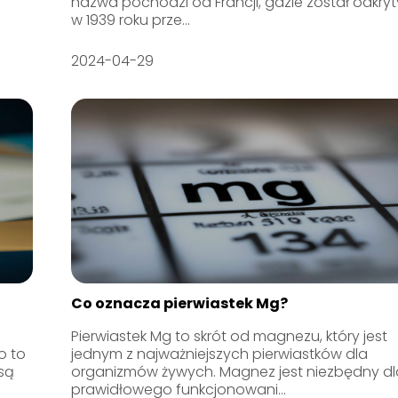
nazwa pochodzi od Francji, gdzie został odkryt
w 1939 roku prze...
2024-04-29
Co oznacza pierwiastek Mg?
Pierwiastek Mg to skrót od magnezu, który jest
o to
jednym z najważniejszych pierwiastków dla
 są
organizmów żywych. Magnez jest niezbędny dl
prawidłowego funkcjonowani...