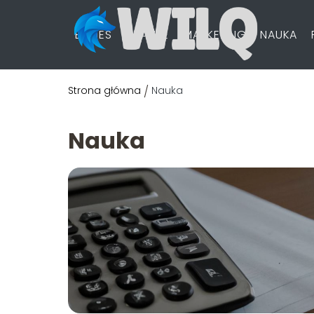
BIZNES
FINANSE
MARKETING
NAUKA
Strona główna
/
Nauka
Nauka