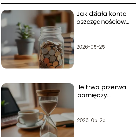
Jak działa konto
oszczędnościowe?
Przewodnik po
najważniejszych
informacjach
2026-05-25
Ile trwa przerwa
pomiędzy
pomodoro i jak ją
najlepiej
wykorzystać?
2026-05-25