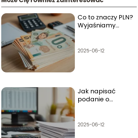
Co to znaczy PLN?
Wyjaśniamy
znaczenie waluty!
2025-06-12
Jak napisać
podanie o
podwyżkę?
Praktyczne
wskazówki i wzory
2025-06-12