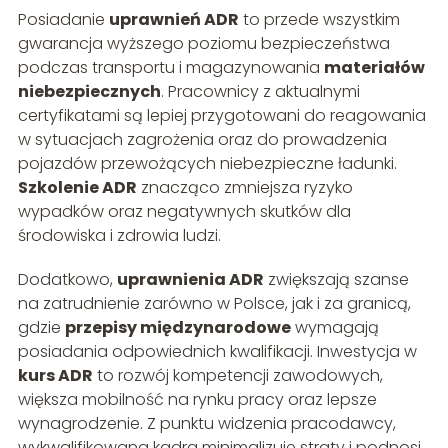
Posiadanie
uprawnień ADR
to przede wszystkim
gwarancja wyższego poziomu bezpieczeństwa
podczas transportu i magazynowania
materiałów
niebezpiecznych
. Pracownicy z aktualnymi
certyfikatami są lepiej przygotowani do reagowania
w sytuacjach zagrożenia oraz do prowadzenia
pojazdów przewożących niebezpieczne ładunki.
Szkolenie ADR
znacząco zmniejsza ryzyko
wypadków oraz negatywnych skutków dla
środowiska i zdrowia ludzi.
Dodatkowo,
uprawnienia ADR
zwiększają szanse
na zatrudnienie zarówno w Polsce, jak i za granicą,
gdzie
przepisy międzynarodowe
wymagają
posiadania odpowiednich kwalifikacji. Inwestycja w
kurs ADR
to rozwój kompetencji zawodowych,
większa mobilność na rynku pracy oraz lepsze
wynagrodzenie. Z punktu widzenia pracodawcy,
wykwalifikowana kadra minimalizuje straty i podnosi