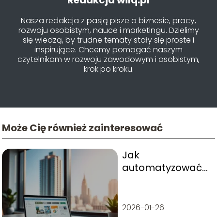
Nasza redakcja z pasją pisze o biznesie, pracy,
rozwoju osobistym, nauce i marketingu. Dzielimy
się wiedzą, by trudne tematy stały się proste i
inspirujące. Chcemy pomagać naszym
czytelnikom w rozwoju zawodowym i osobistym,
krok po kroku.
Może Cię również zainteresować
Jak
automatyzować
procesy w firmie
usługowej?
Praktyczne
2026-01-26