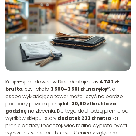
Kasjer-sprzedawca w Dino dostaje dziś
4 740 zł
brutto
, czyli około
3 500–3 561 zł „na rękę”
, a
osoba wykładająca towar może liczyć na bardzo
podobny poziom pensji lub
30,50 zł brutto za
godzinę
na zleceniu. Do tego dochodzą premie od
wyników sklepu i stały
dodatek 233 zł netto
za
pranie odzieży roboczej, więc realna wypłata bywa
wyższa niż sama podstawa. Różnica względem