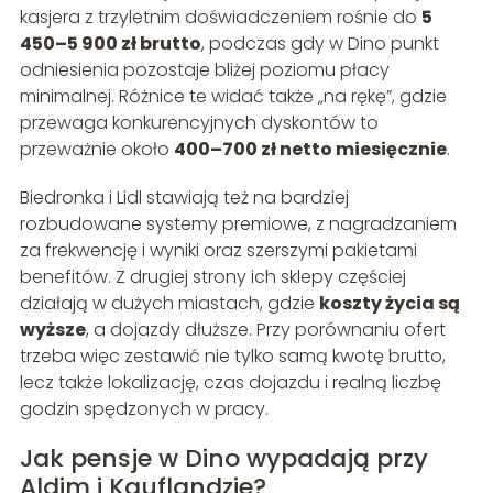
kasjera z trzyletnim doświadczeniem rośnie do
5
450–5 900 zł brutto
, podczas gdy w Dino punkt
odniesienia pozostaje bliżej poziomu płacy
minimalnej. Różnice te widać także „na rękę”, gdzie
przewaga konkurencyjnych dyskontów to
przeważnie około
400–700 zł netto miesięcznie
.
Biedronka i Lidl stawiają też na bardziej
rozbudowane systemy premiowe, z nagradzaniem
za frekwencję i wyniki oraz szerszymi pakietami
benefitów. Z drugiej strony ich sklepy częściej
działają w dużych miastach, gdzie
koszty życia są
wyższe
, a dojazdy dłuższe. Przy porównaniu ofert
trzeba więc zestawić nie tylko samą kwotę brutto,
lecz także lokalizację, czas dojazdu i realną liczbę
godzin spędzonych w pracy.
Jak pensje w Dino wypadają przy
Aldim i Kauflandzie?