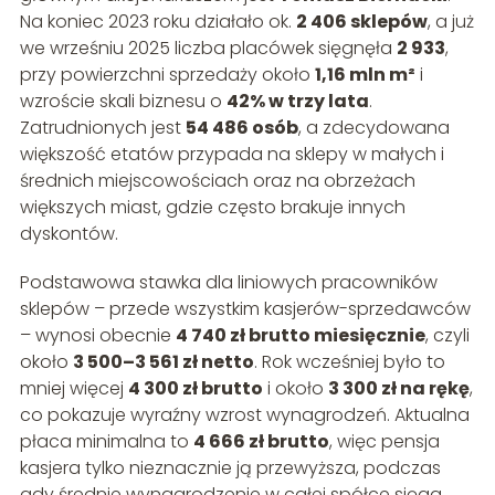
Na koniec 2023 roku działało ok.
2 406 sklepów
, a już
we wrześniu 2025 liczba placówek sięgnęła
2 933
,
przy powierzchni sprzedaży około
1,16 mln m²
i
wzroście skali biznesu o
42% w trzy lata
.
Zatrudnionych jest
54 486 osób
, a zdecydowana
większość etatów przypada na sklepy w małych i
średnich miejscowościach oraz na obrzeżach
większych miast, gdzie często brakuje innych
dyskontów.
Podstawowa stawka dla liniowych pracowników
sklepów – przede wszystkim kasjerów-sprzedawców
– wynosi obecnie
4 740 zł brutto miesięcznie
, czyli
około
3 500–3 561 zł netto
. Rok wcześniej było to
mniej więcej
4 300 zł brutto
i około
3 300 zł na rękę
,
co pokazuje wyraźny wzrost wynagrodzeń. Aktualna
płaca minimalna to
4 666 zł brutto
, więc pensja
kasjera tylko nieznacznie ją przewyższa, podczas
gdy średnie wynagrodzenie w całej spółce sięga