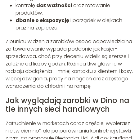
kontrolę
dat ważności
oraz rotowanie
produktów,
dbanie o ekspozycję
i porządek w alejkach
oraz na zapleczu.
Z punktu widzenia zarobków osoba odpowiedzialna
za towarowanie wypada podobnie jak kasjer-
sprzedawca, choć przy zleceniu widełki są szersze i
zależne od liczby godzin. Różnica tkwi głównie w
rodzaju obciążenia – mniej kontaktu z klientem i kasy,
więcej dźwigania, pracy na nogach oraz częstego
wchodzenia do chłodni i na rampę.
Jak wyglądają zarobki w Dino na
tle innych sieci handlowych
Zatrudnienie w marketach coraz częściej wybierasz
nie „w ciemno”, ale po porównaniu konkretnej stawki
z tym, co proponuje Biedronka, Lidl, Aldi czy Kaufland.