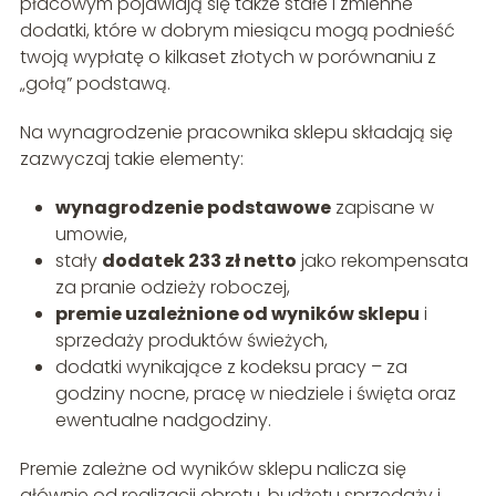
płacowym pojawiają się także stałe i zmienne
dodatki, które w dobrym miesiącu mogą podnieść
twoją wypłatę o kilkaset złotych w porównaniu z
„gołą” podstawą.
Na wynagrodzenie pracownika sklepu składają się
zazwyczaj takie elementy:
wynagrodzenie podstawowe
zapisane w
umowie,
stały
dodatek 233 zł netto
jako rekompensata
za pranie odzieży roboczej,
premie uzależnione od wyników sklepu
i
sprzedaży produktów świeżych,
dodatki wynikające z kodeksu pracy – za
godziny nocne, pracę w niedziele i święta oraz
ewentualne nadgodziny.
Premie zależne od wyników sklepu nalicza się
głównie od realizacji obrotu, budżetu sprzedaży i