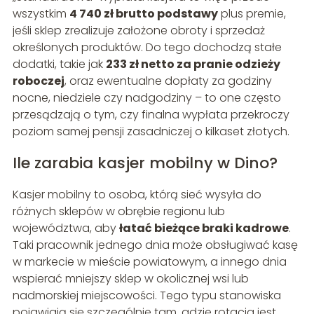
wszystkim
4 740 zł brutto podstawy
plus premie,
jeśli sklep zrealizuje założone obroty i sprzedaż
określonych produktów. Do tego dochodzą stałe
dodatki, takie jak
233 zł netto za pranie odzieży
roboczej
, oraz ewentualne dopłaty za godziny
nocne, niedziele czy nadgodziny – to one często
przesądzają o tym, czy finalna wypłata przekroczy
poziom samej pensji zasadniczej o kilkaset złotych.
Ile zarabia kasjer mobilny w Dino?
Kasjer mobilny to osoba, którą sieć wysyła do
różnych sklepów w obrębie regionu lub
województwa, aby
łatać bieżące braki kadrowe
.
Taki pracownik jednego dnia może obsługiwać kasę
w markecie w mieście powiatowym, a innego dnia
wspierać mniejszy sklep w okolicznej wsi lub
nadmorskiej miejscowości. Tego typu stanowiska
pojawiają się szczególnie tam, gdzie rotacja jest