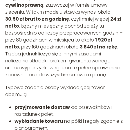
cywilnoprawną
, zazwyczaj w formie umowy
zlecenia. W takim modelu stawka wynosi około
30,50 zł brutto za godzinę
, czyli mniej więcej
24 zł
netto
. Łączny miesięczny dochód zależy tu
bezpośrednio od liczby przepracowanych godzin –
przy 80 godzinach w miesiącu to około
1 920 zł
netto
, przy 160 godzinach około
3 840 zł na rękę
.
Trzeba jednak liczyć się z innymi zasadami
naliczania składek i brakiem gwarantowanego
urlopu wypoczynkowego, bo te pełne uprawnienia
zapewnia przede wszystkim umowa o pracę.
Typowe zadania osoby wykładającej towar
obejmują:
przyjmowanie dostaw
od przewoźników i
rozładunek palet,
wykładanie towaru
na półki i regały zgodnie z
planogramem,