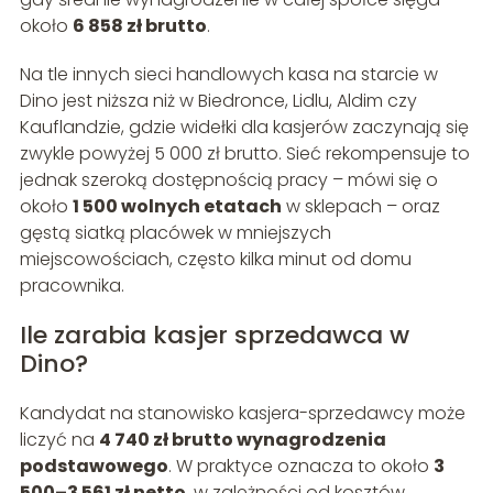
około
6 858 zł brutto
.
Na tle innych sieci handlowych kasa na starcie w
Dino jest niższa niż w Biedronce, Lidlu, Aldim czy
Kauflandzie, gdzie widełki dla kasjerów zaczynają się
zwykle powyżej 5 000 zł brutto. Sieć rekompensuje to
jednak szeroką dostępnością pracy – mówi się o
około
1 500 wolnych etatach
w sklepach – oraz
gęstą siatką placówek w mniejszych
miejscowościach, często kilka minut od domu
pracownika.
Ile zarabia kasjer sprzedawca w
Dino?
Kandydat na stanowisko kasjera-sprzedawcy może
liczyć na
4 740 zł brutto wynagrodzenia
podstawowego
. W praktyce oznacza to około
3
500–3 561 zł netto
, w zależności od kosztów