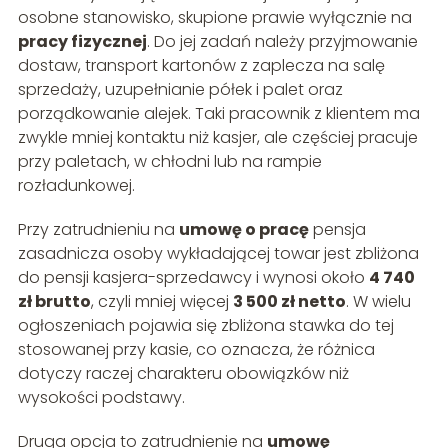
osobne stanowisko, skupione prawie wyłącznie na
pracy fizycznej
. Do jej zadań należy przyjmowanie
dostaw, transport kartonów z zaplecza na salę
sprzedaży, uzupełnianie półek i palet oraz
porządkowanie alejek. Taki pracownik z klientem ma
zwykle mniej kontaktu niż kasjer, ale częściej pracuje
przy paletach, w chłodni lub na rampie
rozładunkowej.
Przy zatrudnieniu na
umowę o pracę
pensja
zasadnicza osoby wykładającej towar jest zbliżona
do pensji kasjera-sprzedawcy i wynosi około
4 740
zł brutto
, czyli mniej więcej
3 500 zł netto
. W wielu
ogłoszeniach pojawia się zbliżona stawka do tej
stosowanej przy kasie, co oznacza, że różnica
dotyczy raczej charakteru obowiązków niż
wysokości podstawy.
Druga opcja to zatrudnienie na
umowę