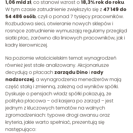
1,06 mld zł
, co stanowi wzrost o
18,3% rok do roku
.
W tym czasie zatrudnienie zwiększyło się z
47 149 do
54 486 osób
, czyli o ponad 7 tysięcy pracowników.
Rozbudowa sieci, otwieranie nowych sklepów i
rosnące zatrudnienie wymuszają regularny przegląd
siatki płac, zarówno dla liniowych pracowników, jak i
kadry kierowniczej.
Na poziomie właścicielskim temat wynagrodzeń
również jest stale analizowany. Akcjonariusze
decydują o płacach
zarządu Dino
i
rady
nadzorczej
, a wynagrodzenia menedżerów mają
część stałą i zmienną, zależną od wyników spółki.
Dyskusje o pensjach władz spółki pokazują, że
polityka płacowa – od kasjera po zarząd – jest
jednym z kluczowych tematów na walnych
zgromadzeniach: typowe drogi awansu oraz
kryteria, jakie warto spełniać, prezentują się
następująco: