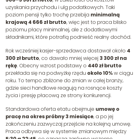
uzyskania przychodu i ulg podatkowych. Taki
poziom pensji tylko trochę przebija
minimalną
krajową 4 666 zł brutto
, więc jest to praca blisko
poziomu płacy minimalnej, ale z dodatkowymi
składnikami, które potrafią podnieść realny dochód.
Rok wcześniej kasjer-sprzedawca dostawał około
4
300 zł brutto
, co dawało mniej więcej
3 300 zł na
rękę
. Obecny wzrost podstawy o
440 zł brutto
przekłada się na podwyżkę rzędu
około 10%
w ciągu
roku. To tempo zbliżone do zmian w całej branży,
gdzie sieci handlowe reagują na rosnące koszty
życia i presję płacową ze strony konkurencji.
Standardowa oferta etatu obejmuje
umowę o
pracę na okres próbny 3 miesiące
, a po jej
zakończeniu zazwyczaj przejście na kolejną umowę.
Praca odbywa się w systemie zmianowym między
5:30 a 22:45
, co oznacza zarówno wczesne