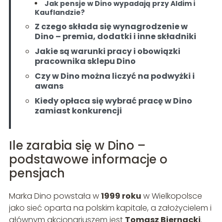
Jak pensje w Dino wypadają przy Aldim i
Kauflandzie?
Z czego składa się wynagrodzenie w
Dino – premia, dodatki i inne składniki
Jakie są warunki pracy i obowiązki
pracownika sklepu Dino
Czy w Dino można liczyć na podwyżki i
awans
Kiedy opłaca się wybrać pracę w Dino
zamiast konkurencji
Ile zarabia się w Dino –
podstawowe informacje o
pensjach
Marka Dino powstała w
1999 roku
w Wielkopolsce
jako sieć oparta na polskim kapitale, a założycielem i
głównym akcjonariuszem jest
Tomasz Biernacki
.