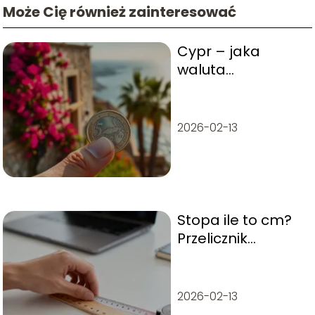
Może Cię również zainteresować
Cypr – jaka
waluta
obowiązuje i jak
płacić na wyspie?
2026-02-13
Stopa ile to cm?
Przelicznik
długości krok po
kroku
2026-02-13