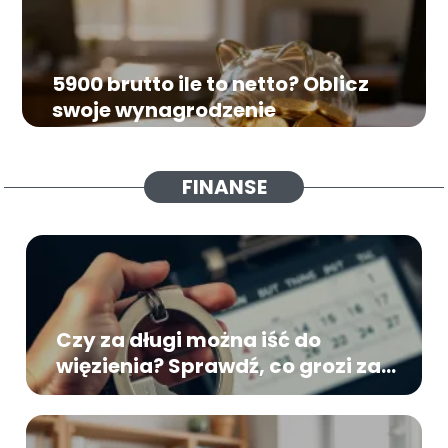
5900 brutto ile to netto? Oblicz
swoje wynagrodzenie
FINANSE
Czy za długi można iść do
więzienia? Sprawdź, co grozi za
niespłacanie