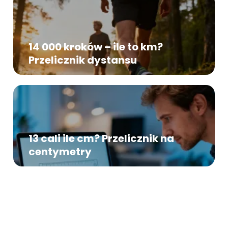
14 000 kroków – ile to km?
Przelicznik dystansu
13 cali ile cm? Przelicznik na
centymetry