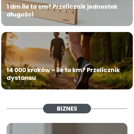
1 dm ile to cm? Przelicznik jednostek
długości
14 000 kroków – ile to km? Przelicznik
dystansu
BIZNES