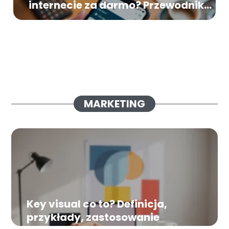
internecie za darmo? Przewodnik
krok po kroku
MARKETING
Key visual co to? Definicja,
przykłady, zastosowanie